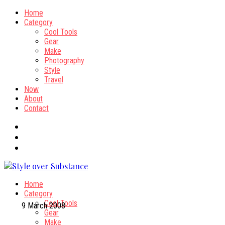
Home
Category
Cool Tools
Gear
Make
Photography
Style
Travel
Now
About
Contact
Home
Category
Cool Tools
9 March 2008
Gear
Make