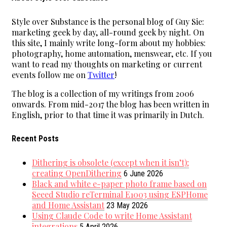
Style over Substance is the personal blog of Guy Sie:
marketing geek by day, all-round geek by night. On
this site, I mainly write long-form about my hobbies:
photography, home automation, menswear, etc. If you
want to read my thoughts on marketing or current
events follow me on
Twitter
!
The blog is a collection of my writings from 2006
onwards. From mid-2017 the blog has been written in
English, prior to that time it was primarily in Dutch.
Recent Posts
Dithering is obsolete (except when it isn’t);
creating OpenDithering
6 June 2026
Black and white e-paper photo frame based on
Seeed Studio reTerminal E1003 using ESPHome
and Home Assistant
23 May 2026
Using Claude Code to write Home Assistant
integrations
5 April 2026