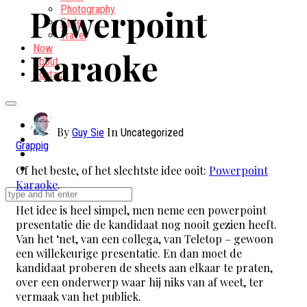
Powerpoint
Photography
Style
Travel
Now
Karaoke
About
Contact
By
In
Guy Sie
Uncategorized
Grappig
Of het beste, of het slechtste idee ooit:
Powerpoint
Karaoke
.
Het idee is heel simpel, men neme een powerpoint
presentatie die de kandidaat nog nooit gezien heeft.
Van het ‘net, van een collega, van Teletop – gewoon
een willekeurige presentatie. En dan moet de
kandidaat proberen de sheets aan elkaar te praten,
over een onderwerp waar hij niks van af weet, ter
vermaak van het publiek.